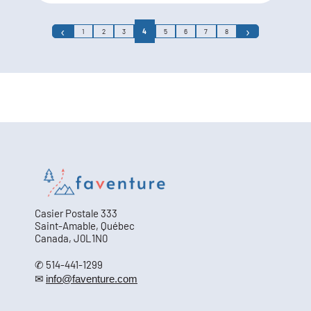
‹
›
1
2
3
4
5
6
7
8
Casier Postale 333
Saint-Amable, Québec
Canada, J0L1N0
✆ 514-441-1299
✉
info@faventure.com