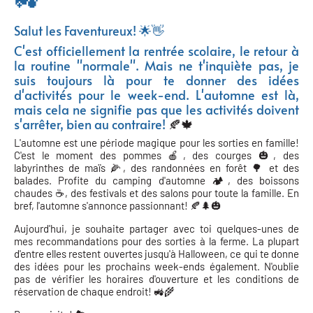
Salut les Faventureux! 🌟👋
C'est officiellement la rentrée scolaire, le retour à
la routine "normale". Mais ne t'inquiète pas, je
suis toujours là pour te donner des idées
d'activités pour le week-end. L'automne est là,
mais cela ne signifie pas que les activités doivent
s'arrêter, bien au contraire!
🍂🍁
L'automne est une période magique pour les sorties en famille!
C'est le moment des pommes 🍎, des courges 🎃, des
labyrinthes de maïs 🌽, des randonnées en forêt 🌳 et des
balades. Profite du camping d'automne 🏕️, des boissons
chaudes ☕, des festivals et des salons pour toute la famille. En
bref, l'automne s'annonce passionnant! 🍂🌲🎃
Aujourd'hui, je souhaite partager avec toi quelques-unes de
mes recommandations pour des sorties à la ferme. La plupart
d'entre elles restent ouvertes jusqu'à Halloween, ce qui te donne
des idées pour les prochains week-ends également. N'oublie
pas de vérifier les horaires d'ouverture et les conditions de
réservation de chaque endroit! 🚜🌾