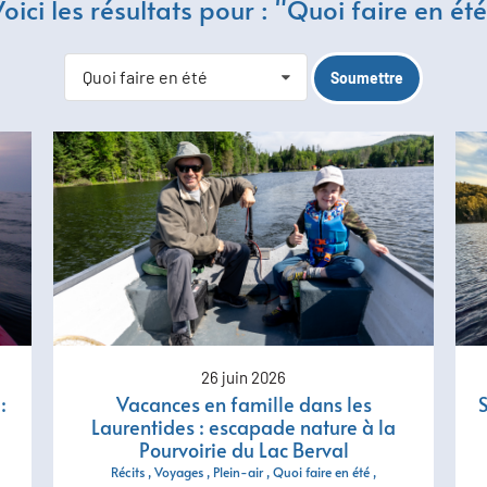
oici les résultats pour : "Quoi faire en ét
Quoi faire en été
26 juin 2026
:
Vacances en famille dans les
S
Laurentides : escapade nature à la
Pourvoirie du Lac Berval
Récits
Voyages
Plein-air
Quoi faire en été