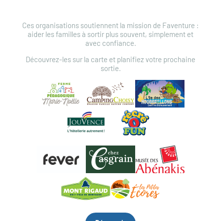
Ces organisations soutiennent la mission de Faventure :
aider les familles à sortir plus souvent, simplement et
avec confiance.
Découvrez-les sur la carte et planifiez votre prochaine
sortie.