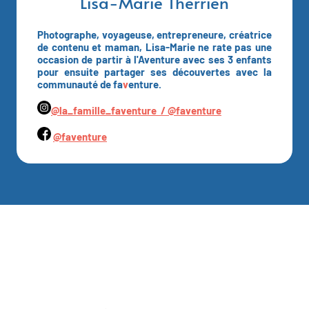
Lisa-Marie Therrien
Photographe, voyageuse, entrepreneure, créatrice
de contenu et maman, Lisa-Marie ne rate pas une
occasion de partir à l'Aventure avec ses 3 enfants
pour ensuite partager ses découvertes avec la
communauté de fa
v
enture.
@la_famille_faventure /
@faventure
@faventure