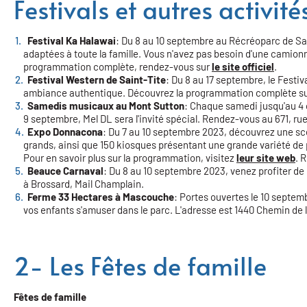
Festivals et autres activit
Festival Ka Halawai
: Du 8 au 10 septembre au Récréoparc de Sai
adaptées à toute la famille. Vous n'avez pas besoin d'une camionne
programmation complète, rendez-vous sur
le site officiel
.
Festival Western de Saint-Tite
: Du 8 au 17 septembre, le Festi
ambiance authentique. Découvrez la programmation complète s
Samedis musicaux au Mont Sutton
: Chaque samedi jusqu'au 4 o
9 septembre, Mel DL sera l'invité spécial. Rendez-vous au 671, r
Expo Donnacona
: Du 7 au 10 septembre 2023, découvrez une scè
grands, ainsi que 150 kiosques présentant une grande variété de p
Pour en savoir plus sur la programmation, visitez
leur site web
. 
Beauce Carnaval
: Du 8 au 10 septembre 2023, venez profiter de
à Brossard, Mail Champlain.
Ferme 33 Hectares à Mascouche
: Portes ouvertes le 10 septem
vos enfants s'amuser dans le parc. L'adresse est 1440 Chemin de 
2- Les Fêtes de famille
Fêtes de famille